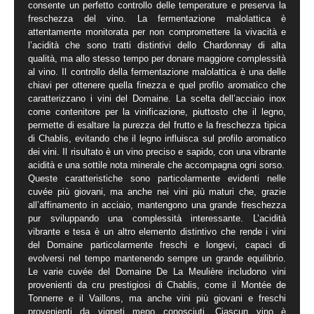
consente un perfetto controllo delle temperature e preserva la
freschezza del vino. La fermentazione malolattica è
attentamente monitorata per non compromettere la vivacità e
l’acidità che sono tratti distintivi dello Chardonnay di alta
qualità, ma allo stesso tempo per donare maggiore complessità
al vino. Il controllo della fermentazione malolattica è una delle
chiavi per ottenere quella finezza e quel profilo aromatico che
caratterizzano i vini del Domaine. La scelta dell’acciaio inox
come contenitore per la vinificazione, piuttosto che il legno,
permette di esaltare la purezza del frutto e la freschezza tipica
di Chablis, evitando che il legno influisca sul profilo aromatico
dei vini. Il risultato è un vino preciso e sapido, con una vibrante
acidità e una sottile nota minerale che accompagna ogni sorso.
Queste caratteristiche sono particolarmente evidenti nelle
cuvée più giovani, ma anche nei vini più maturi che, grazie
all’affinamento in acciaio, mantengono una grande freschezza
pur sviluppando una complessità interessante. L’acidità
vibrante e tesa è un altro elemento distintivo che rende i vini
del Domaine particolarmente freschi e longevi, capaci di
evolversi nel tempo mantenendo sempre un grande equilibrio.
Le varie cuvée del Domaine De La Meulière includono vini
provenienti da cru prestigiosi di Chablis, come il Montée de
Tonnerre e il Vaillons, ma anche vini più giovani e freschi
provenienti da vigneti meno conosciuti. Ciascun vino è