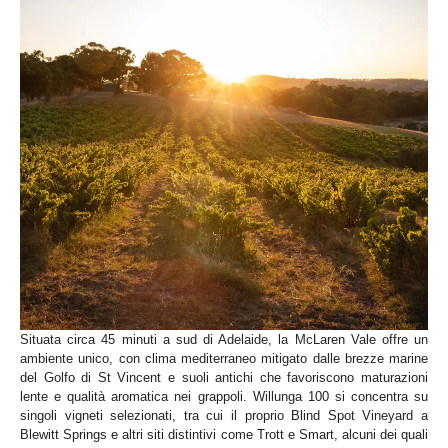
Situata circa 45 minuti a sud di Adelaide, la McLaren Vale offre un
ambiente unico, con clima mediterraneo mitigato dalle brezze marine
del Golfo di St Vincent e suoli antichi che favoriscono maturazioni
lente e qualità aromatica nei grappoli. Willunga 100 si concentra su
singoli vigneti selezionati, tra cui il proprio Blind Spot Vineyard a
Blewitt Springs e altri siti distintivi come Trott e Smart, alcuni dei quali