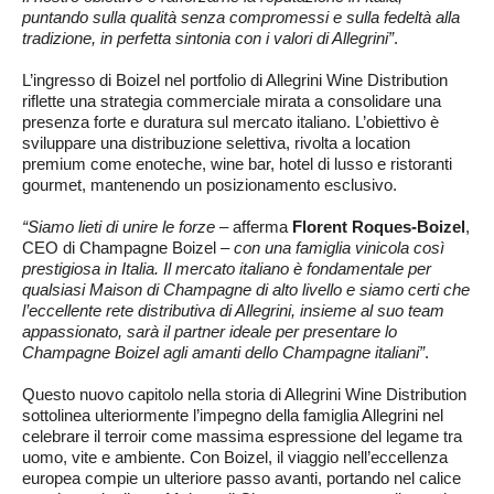
puntando sulla qualità senza compromessi e sulla fedeltà alla
tradizione, in perfetta sintonia con i valori di Allegrini”
.
L’ingresso di Boizel nel portfolio di Allegrini Wine Distribution
riflette una strategia commerciale mirata a consolidare una
presenza forte e duratura sul mercato italiano. L’obiettivo è
sviluppare una distribuzione selettiva, rivolta a location
premium come enoteche, wine bar, hotel di lusso e ristoranti
gourmet, mantenendo un posizionamento esclusivo.
“Siamo lieti di unire le forze
– afferma
Florent Roques-Boizel
,
CEO di Champagne Boizel –
con una famiglia vinicola così
prestigiosa in Italia. Il mercato italiano è fondamentale per
qualsiasi Maison di Champagne di alto livello e siamo certi che
l’eccellente rete distributiva di Allegrini, insieme al suo team
appassionato, sarà il partner ideale per presentare lo
Champagne Boizel agli amanti dello Champagne italiani”
.
Questo nuovo capitolo nella storia di Allegrini Wine Distribution
sottolinea ulteriormente l’impegno della famiglia Allegrini nel
celebrare il terroir come massima espressione del legame tra
uomo, vite e ambiente. Con Boizel, il viaggio nell’eccellenza
europea compie un ulteriore passo avanti, portando nel calice