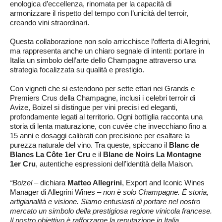
enologica d’eccellenza, rinomata per la capacità di
armonizzare il rispetto del tempo con l’unicità del terroir,
creando vini straordinari.
Questa collaborazione non solo arricchisce l’offerta di Allegrini,
ma rappresenta anche un chiaro segnale di intenti: portare in
Italia un simbolo dell’arte dello Champagne attraverso una
strategia focalizzata su qualità e prestigio.
Con vigneti che si estendono per sette ettari nei Grands e
Premiers Crus della Champagne, inclusi i celebri terroir di
Avize, Boizel si distingue per vini precisi ed eleganti,
profondamente legati al territorio. Ogni bottiglia racconta una
storia di lenta maturazione, con cuvée che invecchiano fino a
15 anni e dosaggi calibrati con precisione per esaltare la
purezza naturale del vino. Tra queste, spiccano il
Blanc de
Blancs La Côte 1er Cru
e il
Blanc de Noirs La Montagne
1er Cru
, autentiche espressioni dell’identità della Maison.
“Boizel
– dichiara
Matteo Allegrini
, Export and Iconic Wines
Manager di Allegrini Wines –
non è solo Champagne.
È
storia,
artigianalità e visione. Siamo entusiasti di portare nel nostro
mercato un simbolo della prestigiosa regione vinicola francese.
Il nostro obiettivo è rafforzarne la reputazione in Italia,