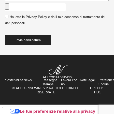
Ho letto la Privacy Policy e do il mio consenso al trattamento dei
dati personali.
Invia candidatura
Sostenibilità
News
Rassegna
Lavora con
Note legali
Preferenc
stampa
noi
Cookie
© ALLEGRINI WINES 2024. TUTTI I DIRITTI
CREDITS:
RISERVATI.
HDG
Le tue preferenze relative alla privacy