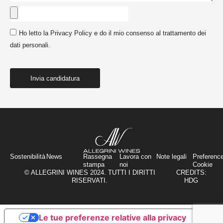
Ho letto la Privacy Policy e do il mio consenso al trattamento dei
dati personali.
Invia candidatura
Sostenibilità
News
Rassegna
Lavora con
Note legali
Preferenc
stampa
noi
Cookie
© ALLEGRINI WINES 2024. TUTTI I DIRITTI
CREDITS:
RISERVATI.
HDG
Le tue preferenze relative alla privacy