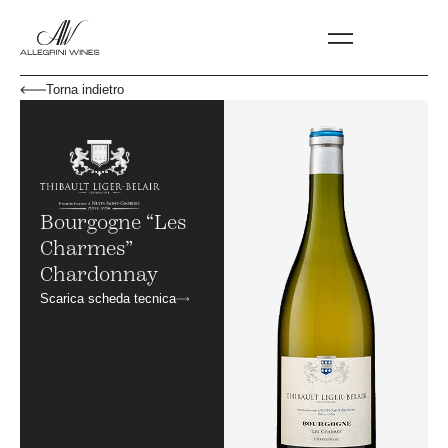
Torna indietro
Bourgogne “Les
Charmes”
Chardonnay
Scarica scheda tecnica