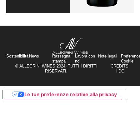
Sostenibilità
News
Rassegna
Lavora con
Note legali
Preferenc
stampa
noi
Cookie
© ALLEGRINI WINES 2024. TUTTI I DIRITTI
CREDITS:
RISERVATI.
HDG
Le tue preferenze relative alla privacy