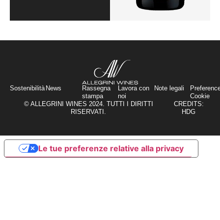
Sostenibilità
News
Rassegna
Lavora con
Note legali
Preferenc
stampa
noi
Cookie
© ALLEGRINI WINES 2024. TUTTI I DIRITTI
CREDITS:
RISERVATI.
HDG
Le tue preferenze relative alla privacy