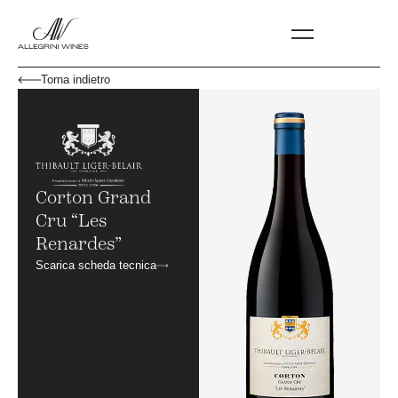
Torna indietro
Corton Grand
Cru “Les
Renardes”
Scarica scheda tecnica