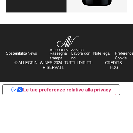
Sostenibilità
News
Rassegna
Lavora con
Note legali
Preferenc
stampa
noi
Cookie
© ALLEGRINI WINES 2024. TUTTI I DIRITTI
CREDITS:
RISERVATI.
HDG
Le tue preferenze relative alla privacy