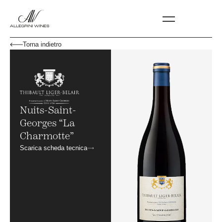
Torna indietro
Nuits-Saint-
Georges “La
Charmotte”
Scarica scheda tecnica