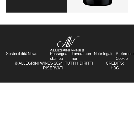
Sostenibilità
News
Rassegna
Lavora con
Note legali
Preferenc
stampa
noi
Cookie
© ALLEGRINI WINES 2024. TUTTI I DIRITTI
CREDITS:
RISERVATI.
HDG